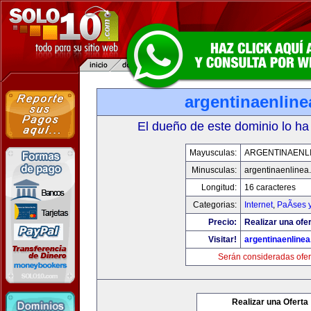
argentinaenlin
El dueño de este dominio lo ha
Mayusculas:
ARGENTINAENL
Minusculas:
argentinaenlinea
Longitud:
16 caracteres
Categorias:
Internet
,
PaÃ­ses 
Precio:
Realizar una ofer
Visitar!
argentinaenline
Serán consideradas ofer
Realizar una Oferta