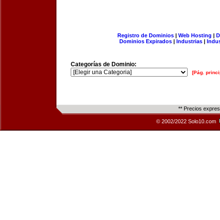
Registro de Dominios
|
Web Hosting
|
D
Dominios Expirados
|
Industrias
|
Indu
Categorías de Dominio:
[Pág. princi
** Precios expre
© 2002/2022 Solo10.com