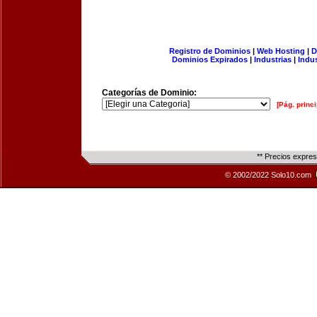
Registro de Dominios
|
Web Hosting
|
D
Dominios Expirados
|
Industrias
|
Indu
Categorías de Dominio:
[Pág. princi
** Precios expre
© 2002/2022 Solo10.com