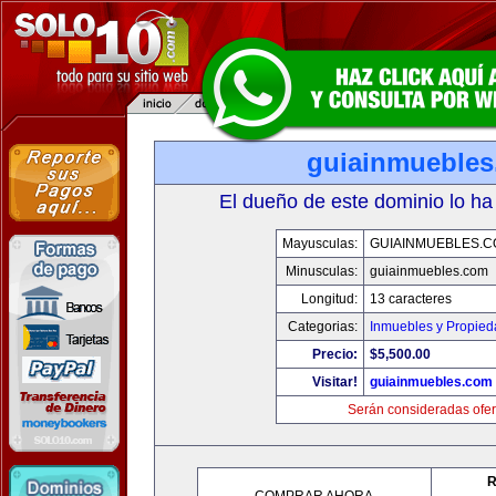
guiainmueble
El dueño de este dominio lo ha
Mayusculas:
GUIAINMUEBLES.
Minusculas:
guiainmuebles.com
Longitud:
13 caracteres
Categorias:
Inmuebles y Propie
Precio:
$5,500.00
Visitar!
guiainmuebles.com
Serán consideradas ofer
R