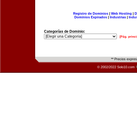
Registro de Dominios
|
Web Hosting
|
D
Dominios Expirados
|
Industrias
|
Indu
Categorías de Dominio:
[Pág. princi
** Precios expre
© 2002/2022 Solo10.com