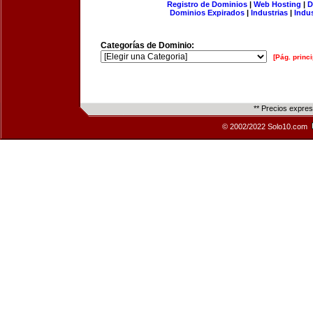
Registro de Dominios
|
Web Hosting
|
D
Dominios Expirados
|
Industrias
|
Indu
Categorías de Dominio:
[Pág. princi
** Precios expre
© 2002/2022 Solo10.com