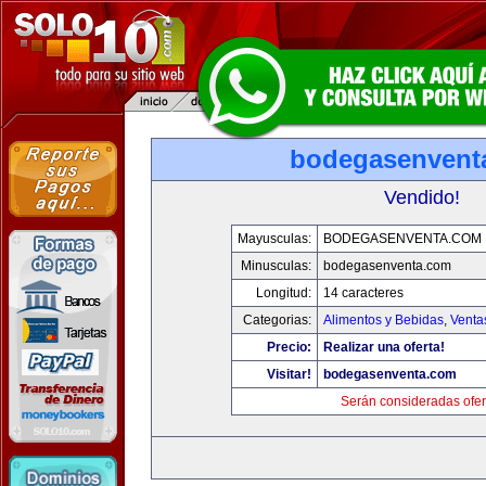
bodegasenvent
Vendido!
Mayusculas:
BODEGASENVENTA.COM
Minusculas:
bodegasenventa.com
Longitud:
14 caracteres
Categorias:
Alimentos y Bebidas
,
Venta
Precio:
Realizar una oferta!
Visitar!
bodegasenventa.com
Serán consideradas ofer