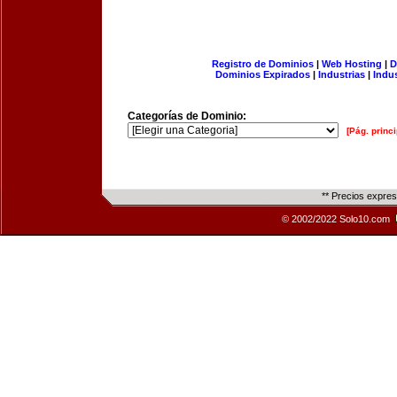
Registro de Dominios
|
Web Hosting
|
D
Dominios Expirados
|
Industrias
|
Indu
Categorías de Dominio:
[Pág. princi
** Precios expre
© 2002/2022 Solo10.com