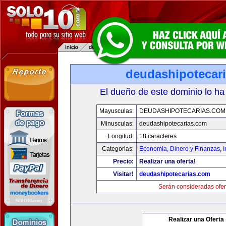
deudashipotecar
El dueño de este dominio lo ha
Mayusculas:
DEUDASHIPOTECARIAS.COM
Minusculas:
deudashipotecarias.com
Longitud:
18 caracteres
Categorias:
Economia, Dinero y Finanzas
,
Precio:
Realizar una oferta!
Visitar!
deudashipotecarias.com
Serán consideradas ofer
Realizar una Oferta