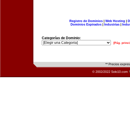
Registro de Dominios
|
Web Hosting
|
D
Dominios Expirados
|
Industrias
|
Indu
Categorías de Dominio:
[Pág. princi
** Precios expre
© 2002/2022 Solo10.com