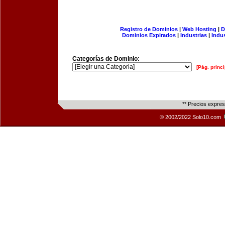
Registro de Dominios
|
Web Hosting
|
D
Dominios Expirados
|
Industrias
|
Indu
Categorías de Dominio:
[Pág. princi
** Precios expre
© 2002/2022 Solo10.com