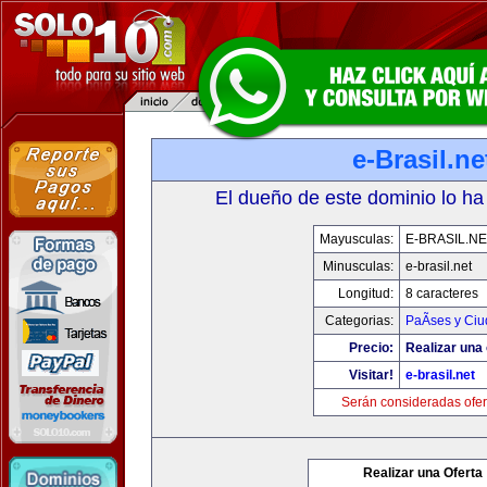
e-Brasil.ne
El dueño de este dominio lo ha
Mayusculas:
E-BRASIL.NE
Minusculas:
e-brasil.net
Longitud:
8 caracteres
Categorias:
PaÃ­ses y Ci
Precio:
Realizar una 
Visitar!
e-brasil.net
Serán consideradas ofer
Realizar una Oferta