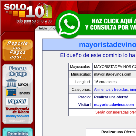
mayoristadevin
El dueño de este dominio lo ha
Mayusculas:
MAYORISTADEVINOS.C
Minusculas:
mayoristadevinos.com
Longitud:
16 caracteres
Categorias:
Alimentos y Bebidas
,
Emp
Precio:
Realizar una oferta!
Visitar!
mayoristadevinos.com
Serán consideradas ofer
Realizar una Oferta