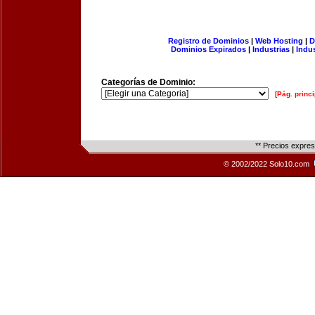
Registro de Dominios
|
Web Hosting
|
D
Dominios Expirados
|
Industrias
|
Indu
Categorías de Dominio:
[Pág. princi
** Precios expre
© 2002/2022 Solo10.com