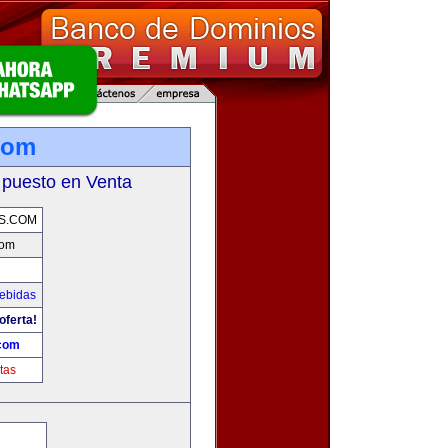
com
 puesto en Venta
S.COM
com
Bebidas
oferta!
.com
tas