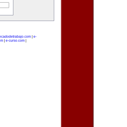
cadodetrabajo.com
|
e-
om
|
e-curso.com
|