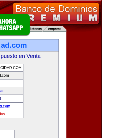
dad.com
 puesto en Venta
CIDAD.COM
d.com
dad
!
ad.com
tas