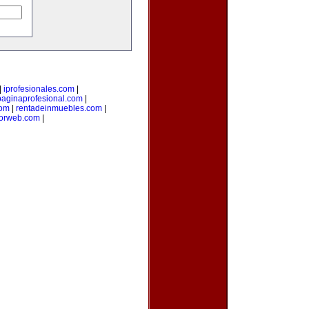
|
iprofesionales.com
|
paginaprofesional.com
|
com
|
rentadeinmuebles.com
|
orweb.com
|