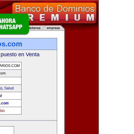
ios.com
 puesto en Venta
ARIOS.COM
.com
s)
,
Salud
a!
s.com
tas