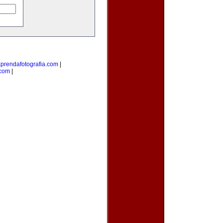
prendafotografia.com
|
.com
|