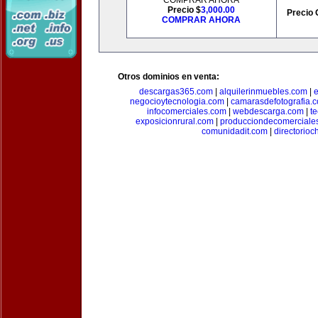
COMPRAR AHORA
Precio $
3,000.00
Precio 
COMPRAR AHORA
Otros dominios en venta:
descargas365.com
|
alquilerinmuebles.com
|
e
negocioytecnologia.com
|
camarasdefotografia.
infocomerciales.com
|
webdescarga.com
|
t
exposicionrural.com
|
producciondecomerciale
comunidadit.com
|
directorioc