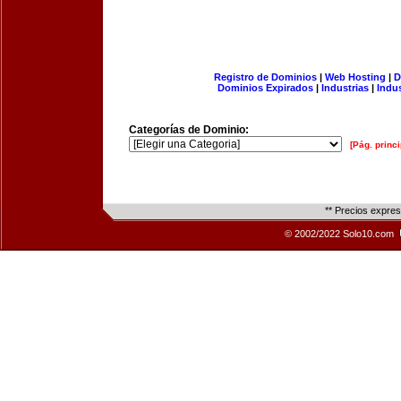
Registro de Dominios
|
Web Hosting
|
D
Dominios Expirados
|
Industrias
|
Indu
Categorías de Dominio:
[Pág. princi
** Precios expre
© 2002/2022 Solo10.com