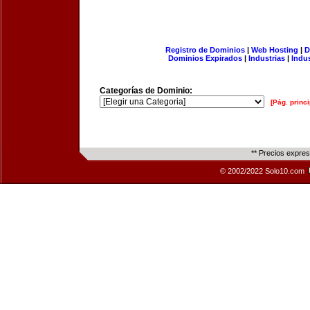
Registro de Dominios
|
Web Hosting
|
D
Dominios Expirados
|
Industrias
|
Indu
Categorías de Dominio:
[Pág. princi
** Precios expre
© 2002/2022 Solo10.com