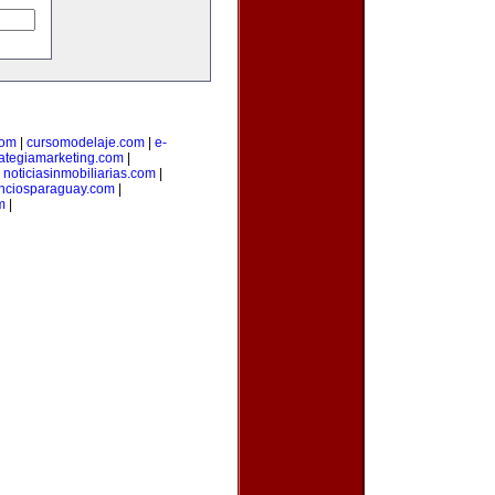
com
|
cursomodelaje.com
|
e-
rategiamarketing.com
|
|
noticiasinmobiliarias.com
|
nciosparaguay.com
|
m
|