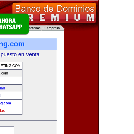
ing.com
 puesto en Venta
ETING.COM
g.com
dad
!
ng.com
tas